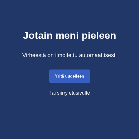
Jotain meni pieleen
Virheestä on ilmoitettu automaattisesti
Yritä uudelleen
Tai siirry etusivulle