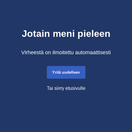
Jotain meni pieleen
Virheestä on ilmoitettu automaattisesti
Yritä uudelleen
Tai siirry etusivulle