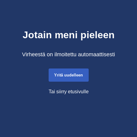
Jotain meni pieleen
Virheestä on ilmoitettu automaattisesti
Yritä uudelleen
Tai siirry etusivulle