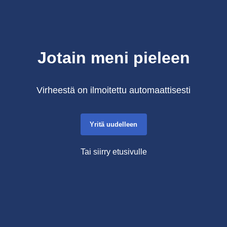
Jotain meni pieleen
Virheestä on ilmoitettu automaattisesti
Yritä uudelleen
Tai siirry etusivulle