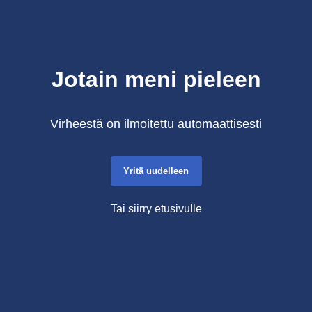
Jotain meni pieleen
Virheestä on ilmoitettu automaattisesti
Yritä uudelleen
Tai siirry etusivulle