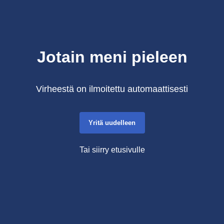
Jotain meni pieleen
Virheestä on ilmoitettu automaattisesti
Yritä uudelleen
Tai siirry etusivulle