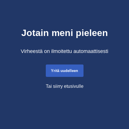
Jotain meni pieleen
Virheestä on ilmoitettu automaattisesti
Yritä uudelleen
Tai siirry etusivulle