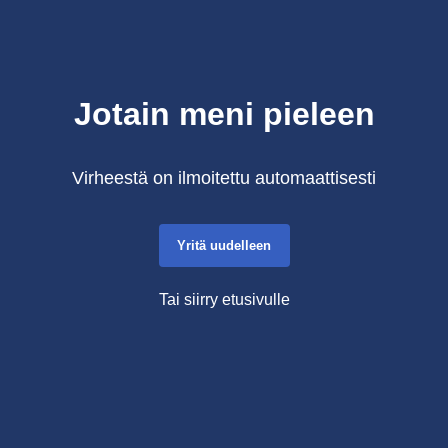
Jotain meni pieleen
Virheestä on ilmoitettu automaattisesti
Yritä uudelleen
Tai siirry etusivulle