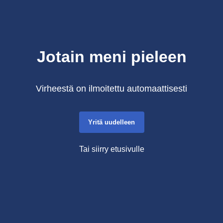
Jotain meni pieleen
Virheestä on ilmoitettu automaattisesti
Yritä uudelleen
Tai siirry etusivulle