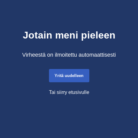
Jotain meni pieleen
Virheestä on ilmoitettu automaattisesti
Yritä uudelleen
Tai siirry etusivulle