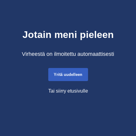
Jotain meni pieleen
Virheestä on ilmoitettu automaattisesti
Yritä uudelleen
Tai siirry etusivulle