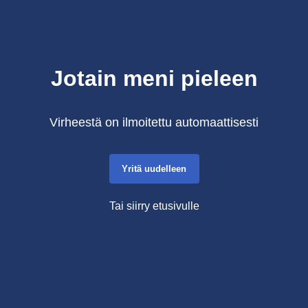
Jotain meni pieleen
Virheestä on ilmoitettu automaattisesti
Yritä uudelleen
Tai siirry etusivulle