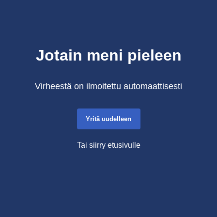
Jotain meni pieleen
Virheestä on ilmoitettu automaattisesti
Yritä uudelleen
Tai siirry etusivulle