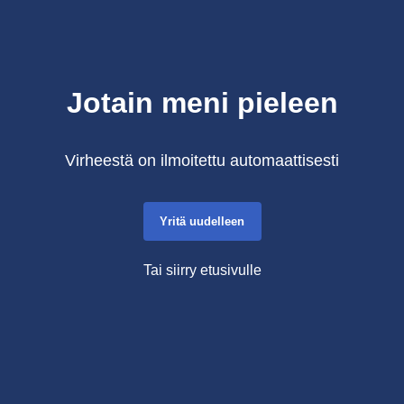
Jotain meni pieleen
Virheestä on ilmoitettu automaattisesti
Yritä uudelleen
Tai siirry etusivulle