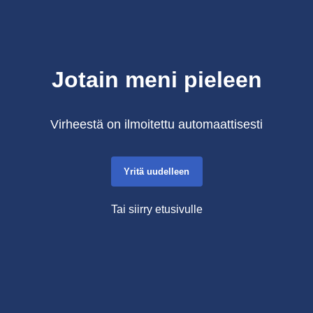
Jotain meni pieleen
Virheestä on ilmoitettu automaattisesti
Yritä uudelleen
Tai siirry etusivulle