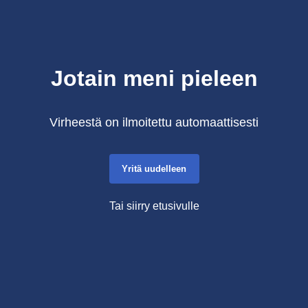
Jotain meni pieleen
Virheestä on ilmoitettu automaattisesti
Yritä uudelleen
Tai siirry etusivulle