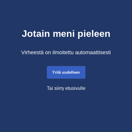
Jotain meni pieleen
Virheestä on ilmoitettu automaattisesti
Yritä uudelleen
Tai siirry etusivulle