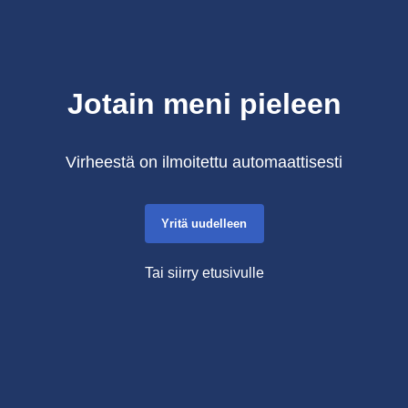
Jotain meni pieleen
Virheestä on ilmoitettu automaattisesti
Yritä uudelleen
Tai siirry etusivulle