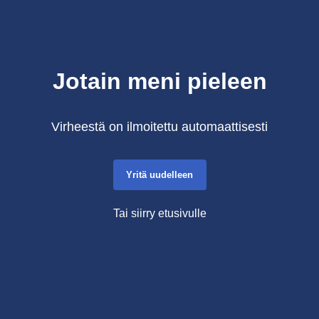
Jotain meni pieleen
Virheestä on ilmoitettu automaattisesti
Yritä uudelleen
Tai siirry etusivulle