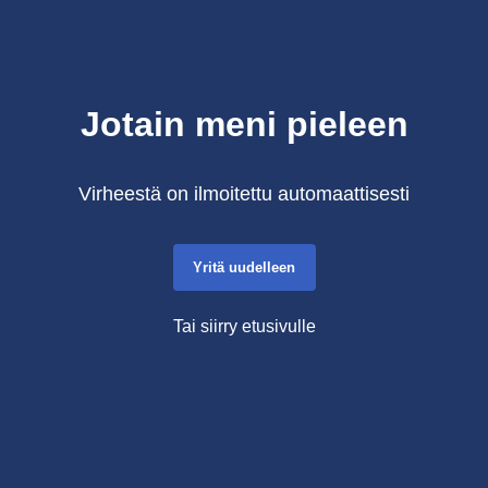
Jotain meni pieleen
Virheestä on ilmoitettu automaattisesti
Yritä uudelleen
Tai siirry etusivulle