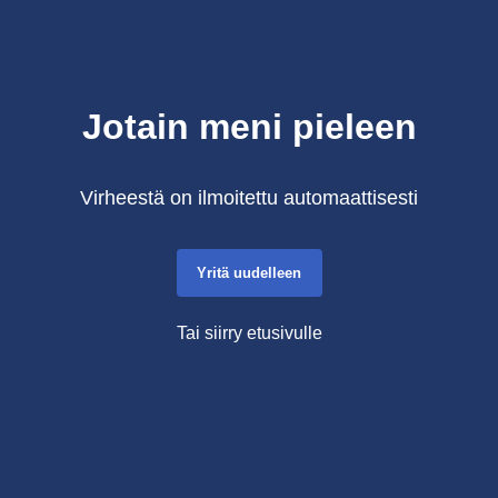
Jotain meni pieleen
Virheestä on ilmoitettu automaattisesti
Yritä uudelleen
Tai siirry etusivulle