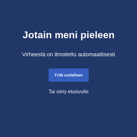
Jotain meni pieleen
Virheestä on ilmoitettu automaattisesti
Yritä uudelleen
Tai siirry etusivulle