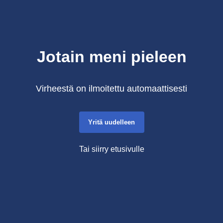
Jotain meni pieleen
Virheestä on ilmoitettu automaattisesti
Yritä uudelleen
Tai siirry etusivulle