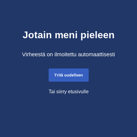
Jotain meni pieleen
Virheestä on ilmoitettu automaattisesti
Yritä uudelleen
Tai siirry etusivulle