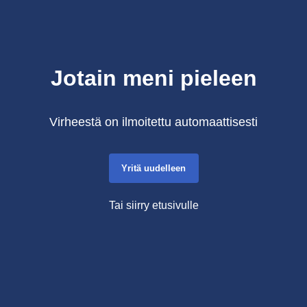
Jotain meni pieleen
Virheestä on ilmoitettu automaattisesti
Yritä uudelleen
Tai siirry etusivulle