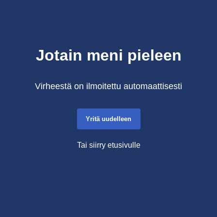
Jotain meni pieleen
Virheestä on ilmoitettu automaattisesti
Yritä uudelleen
Tai siirry etusivulle