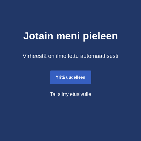
Jotain meni pieleen
Virheestä on ilmoitettu automaattisesti
Yritä uudelleen
Tai siirry etusivulle