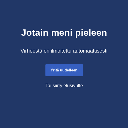
Jotain meni pieleen
Virheestä on ilmoitettu automaattisesti
Yritä uudelleen
Tai siirry etusivulle