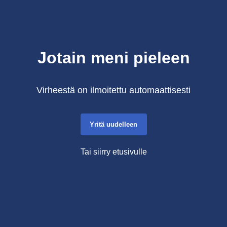
Jotain meni pieleen
Virheestä on ilmoitettu automaattisesti
Yritä uudelleen
Tai siirry etusivulle