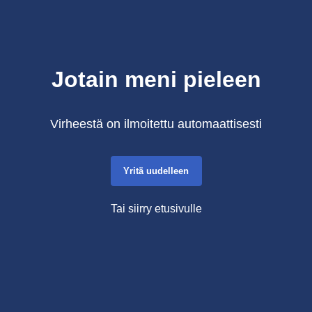
Jotain meni pieleen
Virheestä on ilmoitettu automaattisesti
Yritä uudelleen
Tai siirry etusivulle