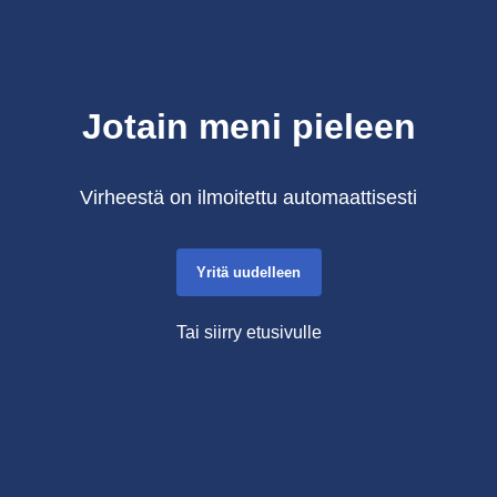
Jotain meni pieleen
Virheestä on ilmoitettu automaattisesti
Yritä uudelleen
Tai siirry etusivulle