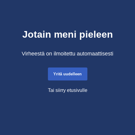
Jotain meni pieleen
Virheestä on ilmoitettu automaattisesti
Yritä uudelleen
Tai siirry etusivulle