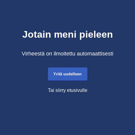
Jotain meni pieleen
Virheestä on ilmoitettu automaattisesti
Yritä uudelleen
Tai siirry etusivulle