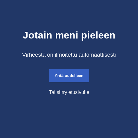
Jotain meni pieleen
Virheestä on ilmoitettu automaattisesti
Yritä uudelleen
Tai siirry etusivulle