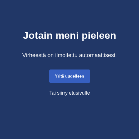
Jotain meni pieleen
Virheestä on ilmoitettu automaattisesti
Yritä uudelleen
Tai siirry etusivulle