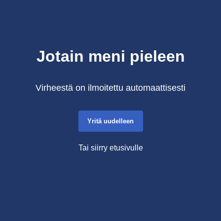
Jotain meni pieleen
Virheestä on ilmoitettu automaattisesti
Yritä uudelleen
Tai siirry etusivulle