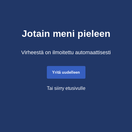
Jotain meni pieleen
Virheestä on ilmoitettu automaattisesti
Yritä uudelleen
Tai siirry etusivulle